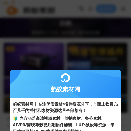
登录
归档
搜索到 2 个与 "AE特效" 相关的结果
VIP
VIP
蚂蚁素材网
蚂蚁素材网 | 专注优质素材/插件资源分享，市面上收费几
百几千的插件和素材资源这里全部都有！
🔰 内容涵盖高清视频素材、航拍素材、办公素材、
AE插件-特效管理控制工具 Vid
AE插件-特效管理控制工具 Vid
eoCopilot FXConsole v1.0.5
eoCopilot FXConsole v1.0.5
AE/PR/剪映等影视后期插件滤镜、LUTs预设等资源，每
91
10
227
10
Mac版
Win汉化版
+