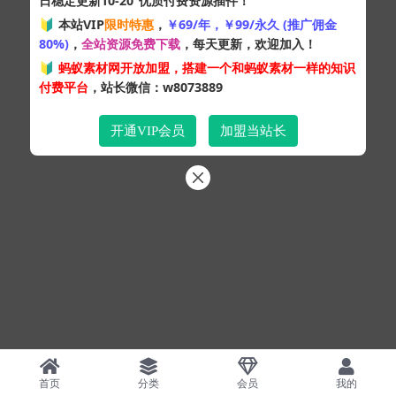
日稳定更新10-20
优质付费资源插件！
🔰 本站VIP
限时特惠
，
￥69/年，￥99/永久 (推广佣金
Copyright © 2024
蚂蚁素材网
- 版权所有 All rights reserved.
80%)
，
全站资源免费下载
，每天更新，欢迎加入！
粤ICP备19095528号
🔰
蚂蚁素材网开放加盟，搭建一个和蚂蚁素材一样的知识
XML网站地图
HTML网站地图
百度地图
SQL：42
|
Pages：1.04340s
付费平台
，站长微信：w8073889
开通VIP会员
加盟当站长
首页
分类
会员
我的