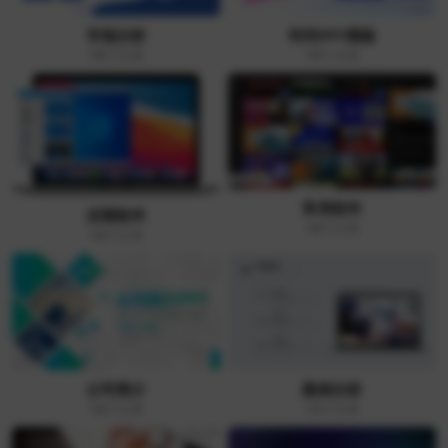
市场分析
时尚PPT模板
+6
个文章
+5
个文章
常用软件
后期软件
+4
个文章
+4
个文章
公司简介
案例分析
+4
个文章
+3
个文章