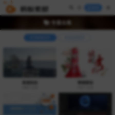
登录
专题合集
按数量排序
按名称排序
高清实拍
营销策划
+55
个文章
+31
个文章