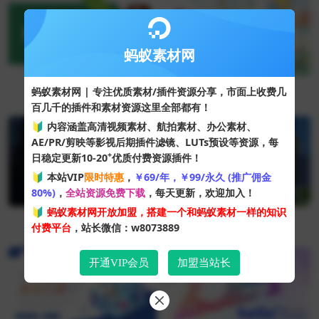
蚂蚁素材网
培训课件
班会课件
蚂蚁素材网 | 专注优质素材/插件资源分享，市面上收费几
+11
个文章
+10
个文章
百几千的插件和素材资源这里全部都有！
🔰 内容涵盖高清视频素材、航拍素材、办公素材、
AE/PR/剪映等影视后期插件滤镜、LUTs预设等资源，每
+
日稳定更新10-20
优质付费资源插件！
🔰 本站VIP
限时特惠
，
￥69/年，￥99/永久 (推广佣金
80%)
，
全站资源免费下载
，每天更新，欢迎加入！
🔰
蚂蚁素材网开放加盟，搭建一个和蚂蚁素材一样的知识
问答社区
PR插件
付费平台
，站长微信：w8073889
+7
个文章
+7
个文章
开通VIP会员
加盟当站长