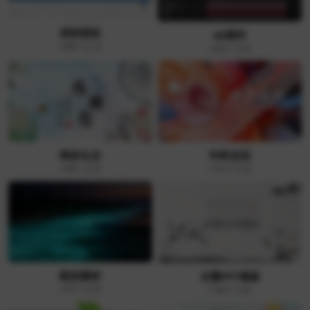
述职报告
AE插件
+28
个文章
+22
个文章
商务礼仪
年终总结
+18
个文章
+17
个文章
航拍素材
水墨PPT模板
+17
个文章
+16
个文章