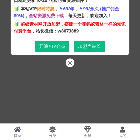
日稳定更新10-20
优质付费资源插件！
Copyright © 2024
蚂蚁素材网
- 版权所有 All rights reserved.
🔰 本站VIP
限时特惠
，
￥69/年，￥99/永久 (推广佣金
粤ICP备19095528号
80%)
，
全站资源免费下载
，每天更新，欢迎加入！
XML网站地图
HTML网站地图
百度地图
SQL：43
|
Pages：0.36579s
🔰
蚂蚁素材网开放加盟，搭建一个和蚂蚁素材一样的知识
付费平台
，站长微信：w8073889
开通VIP会员
加盟当站长
首页
分类
会员
我的