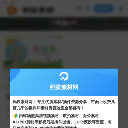
登录
一年级PPT
VIP
蚂蚁素材网
蚂蚁素材网 | 专注优质素材/插件资源分享，市面上收费几
百几千的插件和素材资源这里全部都有！
可爱卡通儿童小学一年级新学
期家长会PPT模板
🔰 内容涵盖高清视频素材、航拍素材、办公素材、
48
10
AE/PR/剪映等影视后期插件滤镜、LUTs预设等资源，每
+