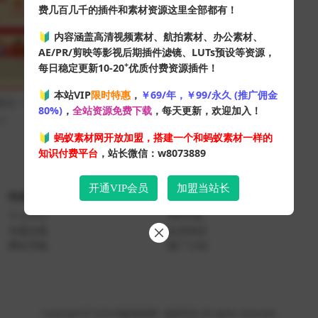
费几百几千的插件和素材资源这里全部都有！
🔰 内容涵盖高清视频素材、航拍素材、办公素材、
AE/PR/剪映等影视后期插件滤镜、LUTs预设等资源，
+
每日稳定更新10-20
优质付费资源插件！
🔰 本站VIP
限时特惠
，
￥69/年，￥99/永久 (推广佣金
景五一劳动节主题班会PPT模板
80%)
，
全站资源免费下载
，每天更新，欢迎加入！
49
10
🔰
蚂蚁素材网开放加盟，搭建一个和蚂蚁素材一样的
知识付费平台
，站长微信：w8073889
开通VIP会员
加盟当站长
快速导航
关于本站
个人中心
VIP介绍
专题合集
会员协议
网址导航
推广计划
Copyright © 2024
蚂蚁素材网
- 版权所有 All rights reserved.