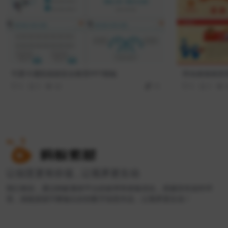
可爱卡通防踩踏安全教育PPT模板
劳动者插画背
0
0
42
10
0
0
让创意更有价值 , 让视界更生动
我们相信，通过蚂蚁素材平台的效率和体验优化，搭建良性创作环
境，就能源源不断输出好的数字创意作品，让视界更生动！