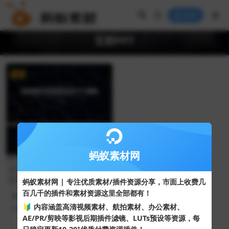
登录
互联PPT
VIP
蚂蚁素材网
蚂蚁素材网 | 专注优质素材/插件资源分享，市面上收费几
百几千的插件和素材资源这里全部都有！
蓝色大气互联网科技信息技术
网络安全PPT模板
🔰 内容涵盖高清视频素材、航拍素材、办公素材、
50
10
AE/PR/剪映等影视后期插件滤镜、LUTs预设等资源，每
+