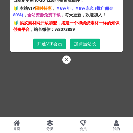
日稳定更新10-20
优质付费资源插件！
Copyright © 2024
蚂蚁素材网
- 版权所有 All rights reserved.
🔰 本站VIP
限时特惠
，
￥69/年，￥99/永久 (推广佣金
粤ICP备19095528号
80%)
，
全站资源免费下载
，每天更新，欢迎加入！
XML网站地图
HTML网站地图
百度地图
SQL：43
|
Pages：0.35079s
🔰
蚂蚁素材网开放加盟，搭建一个和蚂蚁素材一样的知识
付费平台
，站长微信：w8073889
开通VIP会员
加盟当站长
首页
分类
会员
我的