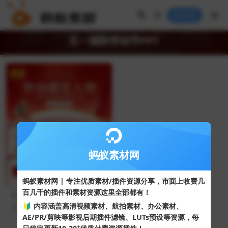
登录
五一国际劳动节PPT
VIP
蚂蚁素材网
蚂蚁素材网 | 专注优质素材/插件资源分享，市面上收费几
百几千的插件和素材资源这里全部都有！
五一劳动节劳动模范人物PPT
模板
🔰 内容涵盖高清视频素材、航拍素材、办公素材、
37
10
AE/PR/剪映等影视后期插件滤镜、LUTs预设等资源，每
+