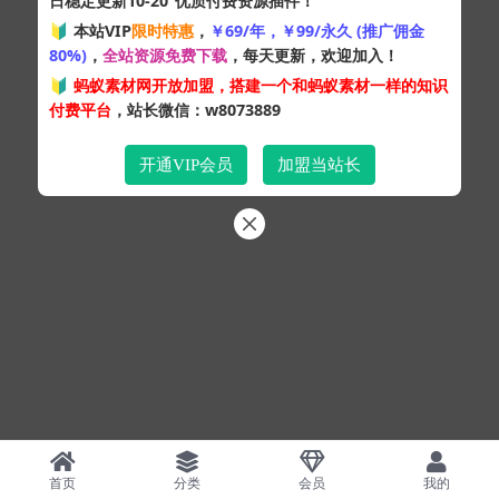
日稳定更新10-20
优质付费资源插件！
Copyright © 2024
蚂蚁素材网
- 版权所有 All rights reserved.
🔰 本站VIP
限时特惠
，
￥69/年，￥99/永久 (推广佣金
粤ICP备19095528号
80%)
，
全站资源免费下载
，每天更新，欢迎加入！
XML网站地图
HTML网站地图
百度地图
SQL：41
|
Pages：0.33296s
🔰
蚂蚁素材网开放加盟，搭建一个和蚂蚁素材一样的知识
付费平台
，站长微信：w8073889
开通VIP会员
加盟当站长
首页
分类
会员
我的