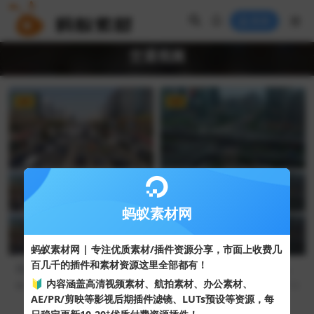
登录
交通视频
VIP
4K
VIP
4K
蚂蚁素材网
蚂蚁素材网 | 专注优质素材/插件资源分享，市面上收费几
百几千的插件和素材资源这里全部都有！
北京城市快速公路繁忙交通景
北京交通视频素材：黄昏时分
观视频
北京的交通和摩天大楼4K
🔰 内容涵盖高清视频素材、航拍素材、办公素材、
43
10
76
10
AE/PR/剪映等影视后期插件滤镜、LUTs预设等资源，每
+