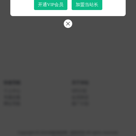
开通VIP会员
加盟当站长
快速导航
关于本站
个人中心
VIP介绍
专题合集
会员协议
网址导航
推广计划
Copyright © 2024
蚂蚁素材网
- 版权所有 All rights reserved.