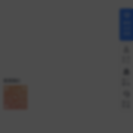
解锁
会员
权限
会员
中心
推广
联系我们
赚钱
微信
客服