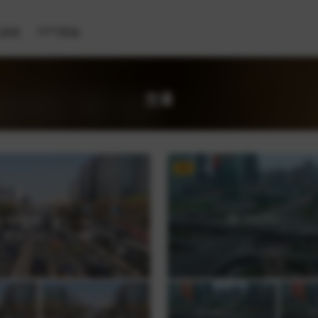
滤镜
PPT模板
交通
VIP
4K