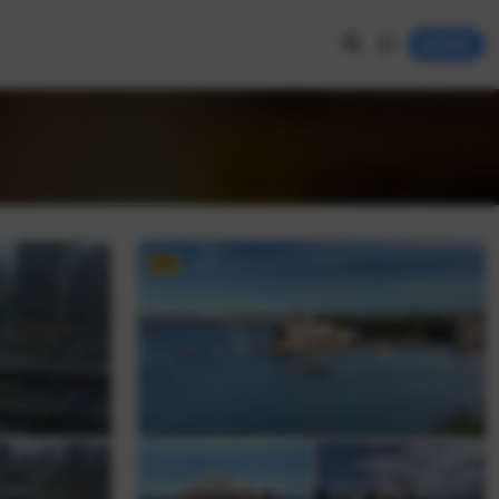
登录
VIP
FHD