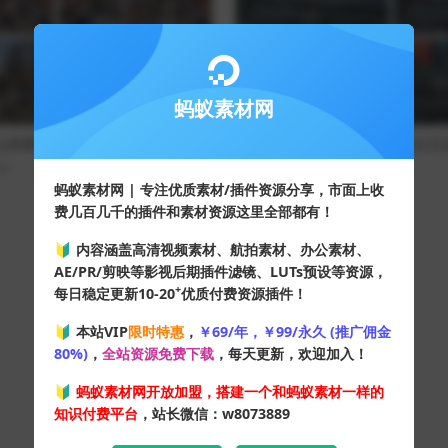
蚂蚁素材网
公路繁忙交通景观视频
北京交通视频素材：黄昏时分北
天大楼4K
43
10
0
0
76
蚂蚁素材网 | 专注优质素材/插件资源分享，市面上收
费几百几千的插件和素材资源这里全部都有！
🔰 内容涵盖高清视频素材、航拍素材、办公素材、
AE/PR/剪映等影视后期插件滤镜、LUTs预设等资源，
+
每日稳定更新10-20
优质付费资源插件！
🔰 本站VIP
限时特惠
，
￥69/年，￥99/永久 (推广佣金
80%)
，
全站资源免费下载
，每天更新，欢迎加入！
🔰
蚂蚁素材网开放加盟，搭建一个和蚂蚁素材一样的
知识付费平台
，站长微信：w8073889