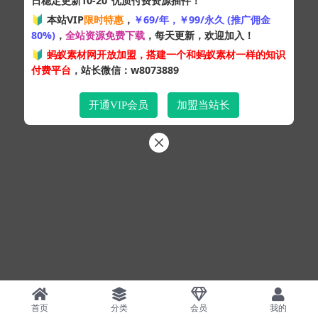
日稳定更新10-20
优质付费资源插件！
Copyright © 2024
蚂蚁素材网
- 版权所有 All rights reserved.
🔰 本站VIP
限时特惠
，
￥69/年，￥99/永久 (推广佣金
粤ICP备19095528号
80%)
，
全站资源免费下载
，每天更新，欢迎加入！
XML网站地图
HTML网站地图
百度地图
SQL：43
|
Pages：0.32291s
🔰
蚂蚁素材网开放加盟，搭建一个和蚂蚁素材一样的知识
付费平台
，站长微信：w8073889
开通VIP会员
加盟当站长
首页
分类
会员
我的