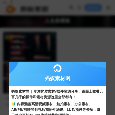
登录
人名条模板
VIP
蚂蚁素材网
蚂蚁素材网 | 专注优质素材/插件资源分享，市面上收费几
百几千的插件和素材资源这里全部都有！
红色简洁人名字幕条AE模板/P
R模板
🔰 内容涵盖高清视频素材、航拍素材、办公素材、
357
10
AE/PR/剪映等影视后期插件滤镜、LUTs预设等资源，每
+