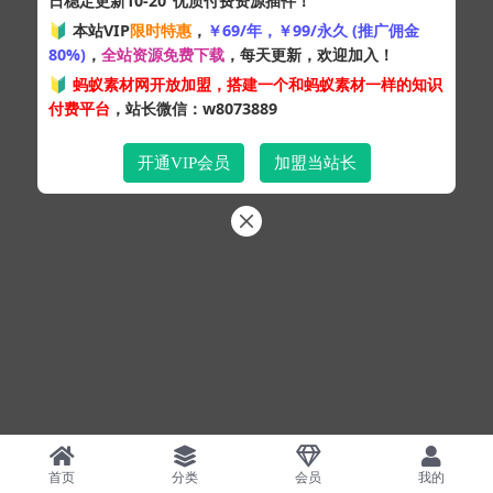
日稳定更新10-20
优质付费资源插件！
Copyright © 2024
蚂蚁素材网
- 版权所有 All rights reserved.
🔰 本站VIP
限时特惠
，
￥69/年，￥99/永久 (推广佣金
粤ICP备19095528号
80%)
，
全站资源免费下载
，每天更新，欢迎加入！
XML网站地图
HTML网站地图
百度地图
SQL：43
|
Pages：0.35583s
🔰
蚂蚁素材网开放加盟，搭建一个和蚂蚁素材一样的知识
付费平台
，站长微信：w8073889
开通VIP会员
加盟当站长
首页
分类
会员
我的