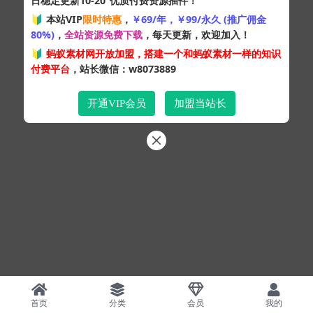
日稳定更新10-20
优质付费资源插件！
🔰 本站VIP
限时特惠
，
￥69/年，￥99/永久 (推广佣金
80%)
，
全站资源免费下载
，每天更新，欢迎加入！
🔰
蚂蚁素材网开放加盟，搭建一个和蚂蚁素材一样的知识
付费平台
，站长微信：w8073889
开通VIP会员
加盟当站长
首页
分类
会员
我的