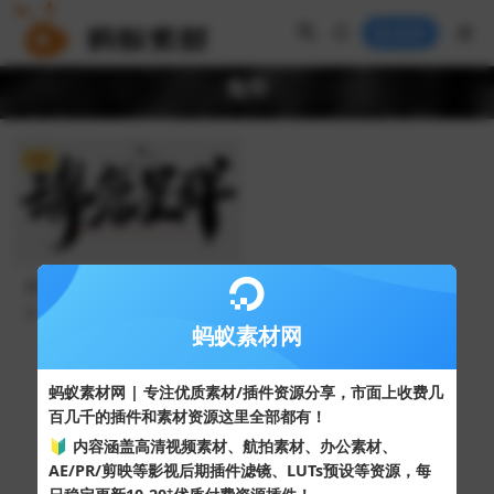
登录
兔年
VIP
兔年艺术字体瑞兔呈祥-08IZE
u
264
6
蚂蚁素材网
Copyright © 2024
蚂蚁素材网
- 版权所有 All rights reserved.
蚂蚁素材网 | 专注优质素材/插件资源分享，市面上收费几
粤ICP备19095528号
百几千的插件和素材资源这里全部都有！
XML网站地图
HTML网站地图
百度地图
SQL：41
|
Pages：0.62235s
🔰 内容涵盖高清视频素材、航拍素材、办公素材、
AE/PR/剪映等影视后期插件滤镜、LUTs预设等资源，每
+