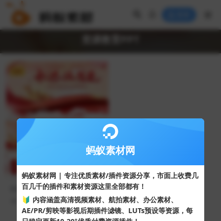
登录
党课教育PPT
VIP
蚂蚁素材网
蚂蚁素材网 | 专注优质素材/插件资源分享，市面上收费几
百几千的插件和素材资源这里全部都有！
红色大气城市剪影背景“永远跟
党走”党课教育PPT模板
🔰 内容涵盖高清视频素材、航拍素材、办公素材、
73
10
AE/PR/剪映等影视后期插件滤镜、LUTs预设等资源，每
+