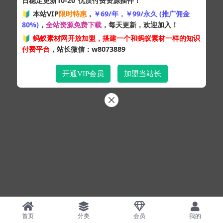
日稳定更新10-20
优质付费资源插件！
Copyright © 2024
蚂蚁素材网
- 版权所有 All rights reserved.
🔰 本站VIP
限时特惠
，
￥69/年，￥99/永久 (推广佣金
粤ICP备19095528号
80%)
，
全站资源免费下载
，每天更新，欢迎加入！
XML网站地图
HTML网站地图
百度地图
SQL：43
|
Pages：0.34542s
🔰
蚂蚁素材网开放加盟，搭建一个和蚂蚁素材一样的知识
付费平台
，站长微信：w8073889
开通VIP会员
加盟当站长
首页
分类
会员
我的