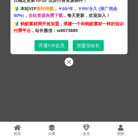
日稳定更新10-20
优质付费资源插件！
Copyright © 2024
蚂蚁素材网
- 版权所有 All rights reserved.
🔰 本站VIP
限时特惠
，
￥69/年，￥99/永久 (推广佣金
粤ICP备19095528号
80%)
，
全站资源免费下载
，每天更新，欢迎加入！
XML网站地图
HTML网站地图
百度地图
SQL：43
|
Pages：0.31848s
🔰
蚂蚁素材网开放加盟，搭建一个和蚂蚁素材一样的知识
付费平台
，站长微信：w8073889
开通VIP会员
加盟当站长
首页
分类
会员
我的