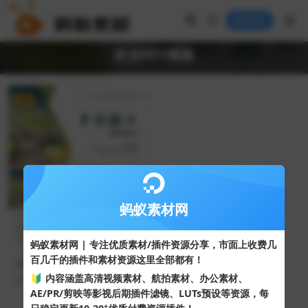
登录
农业PPT模板
VIP
蚂蚁素材网
蚂蚁素材网 | 专注优质素材/插件资源分享，市面上收费几
百几千的插件和素材资源这里全部都有！
绿色田野背景“乡村振兴”建设
美丽新农村PPT模板
🔰 内容涵盖高清视频素材、航拍素材、办公素材、
92
10
AE/PR/剪映等影视后期插件滤镜、LUTs预设等资源，每
+