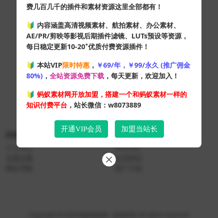
费几百几千的插件和素材资源这里全部都有！
🔰 内容涵盖高清视频素材、航拍素材、办公素材、
AE/PR/剪映等影视后期插件滤镜、LUTs预设等资源，
+
每日稳定更新10-20
优质付费资源插件！
🔰 本站VIP
限时特惠
，
￥69/年，￥99/永久 (推广佣金
80%)
，
全站资源免费下载
，每天更新，欢迎加入！
🔰
蚂蚁素材网开放加盟，搭建一个和蚂蚁素材一样的
知识付费平台
，站长微信：w8073889
开通VIP会员
加盟当站长
快速导航
关于本站
个人中心
VIP介绍
专题合集
会员协议
网址导航
推广计划
Copyright © 2024
蚂蚁素材网
- 版权所有 All rights reserved.