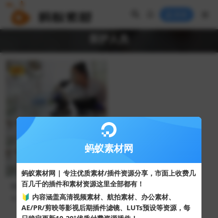
登录
医护人员
VIP
4K
蚂蚁素材网
蚂蚁素材网 | 专注优质素材/插件资源分享，市面上收费几
百几千的插件和素材资源这里全部都有！
医疗场景视频女科学家通过显
微镜观察样本的视频
🔰 内容涵盖高清视频素材、航拍素材、办公素材、
59
10
AE/PR/剪映等影视后期插件滤镜、LUTs预设等资源，每
+