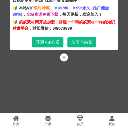
日稳定更新10-20
优质付费资源插件！
Copyright © 2024
蚂蚁素材网
- 版权所有 All rights reserved.
🔰 本站VIP
限时特惠
，
￥69/年，￥99/永久 (推广佣金
粤ICP备19095528号
80%)
，
全站资源免费下载
，每天更新，欢迎加入！
XML网站地图
HTML网站地图
百度地图
SQL：43
|
Pages：0.33520s
🔰
蚂蚁素材网开放加盟，搭建一个和蚂蚁素材一样的知识
付费平台
，站长微信：w8073889
开通VIP会员
加盟当站长
首页
分类
会员
我的