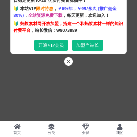
日稳定更新10-20
优质付费资源插件！
Copyright © 2024
蚂蚁素材网
- 版权所有 All rights reserved.
🔰 本站VIP
限时特惠
，
￥69/年，￥99/永久 (推广佣金
粤ICP备19095528号
80%)
，
全站资源免费下载
，每天更新，欢迎加入！
XML网站地图
HTML网站地图
百度地图
SQL：43
|
Pages：0.34559s
🔰
蚂蚁素材网开放加盟，搭建一个和蚂蚁素材一样的知识
付费平台
，站长微信：w8073889
开通VIP会员
加盟当站长
首页
分类
会员
我的