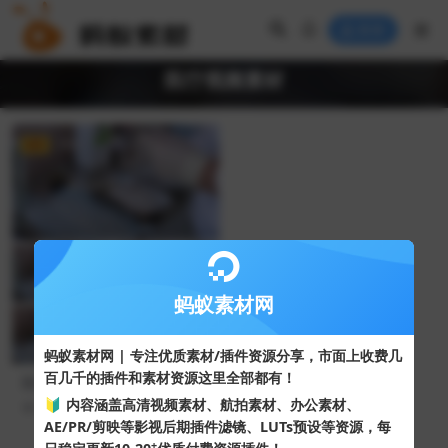
登录
医疗视频素材
VIP
FHD
蚂蚁素材网
蚂蚁素材网 | 专注优质素材/插件资源分享，市面上收费几
百几千的插件和素材资源这里全部都有！
医疗专业人员在无菌医院环境
中安排消毒工具
🔰 内容涵盖高清视频素材、航拍素材、办公素材、
55
10
AE/PR/剪映等影视后期插件滤镜、LUTs预设等资源，每
+