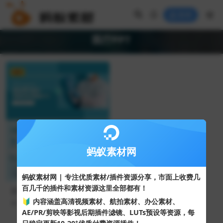
登录
医疗PPT
VIP
蚂蚁素材网
蚂蚁素材网 | 专注优质素材/插件资源分享，市面上收费几
百几千的插件和素材资源这里全部都有！
蓝色现代医疗竞聘述职通用PP
T模板
🔰 内容涵盖高清视频素材、航拍素材、办公素材、
141
10
AE/PR/剪映等影视后期插件滤镜、LUTs预设等资源，每
+