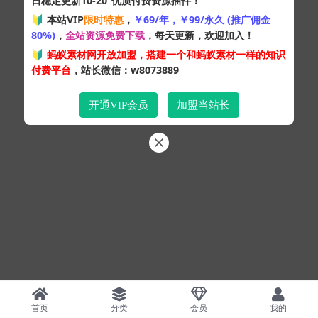
日稳定更新10-20
优质付费资源插件！
Copyright © 2024
蚂蚁素材网
- 版权所有 All rights reserved.
🔰 本站VIP
限时特惠
，
￥69/年，￥99/永久 (推广佣金
粤ICP备19095528号
80%)
，
全站资源免费下载
，每天更新，欢迎加入！
XML网站地图
HTML网站地图
百度地图
SQL：43
|
Pages：0.32415s
🔰
蚂蚁素材网开放加盟，搭建一个和蚂蚁素材一样的知识
付费平台
，站长微信：w8073889
开通VIP会员
加盟当站长
首页
分类
会员
我的