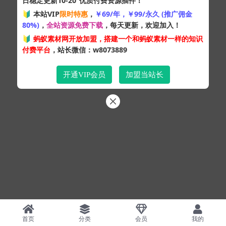
日稳定更新10-20
优质付费资源插件！
Copyright © 2024
蚂蚁素材网
- 版权所有 All rights reserved.
🔰 本站VIP
限时特惠
，
￥69/年，￥99/永久 (推广佣金
粤ICP备19095528号
80%)
，
全站资源免费下载
，每天更新，欢迎加入！
XML网站地图
HTML网站地图
百度地图
SQL：43
|
Pages：0.33682s
🔰
蚂蚁素材网开放加盟，搭建一个和蚂蚁素材一样的知识
付费平台
，站长微信：w8073889
开通VIP会员
加盟当站长
首页
分类
会员
我的