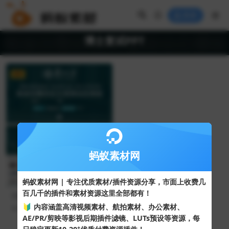
登录
博士复试PPT
VIP
蚂蚁素材网
蚂蚁素材网 | 专注优质素材/插件资源分享，市面上收费几
百几千的插件和素材资源这里全部都有！
完整框架毕业论文答辩开题报
告博士复试PPT模板
🔰 内容涵盖高清视频素材、航拍素材、办公素材、
62
10
AE/PR/剪映等影视后期插件滤镜、LUTs预设等资源，每
+