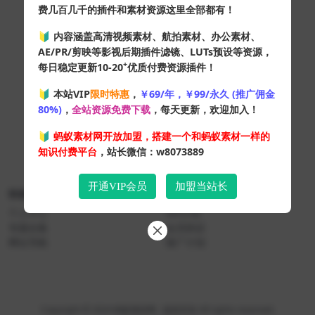
费几百几千的插件和素材资源这里全部都有！
🔰 内容涵盖高清视频素材、航拍素材、办公素材、
AE/PR/剪映等影视后期插件滤镜、LUTs预设等资源，
+
每日稳定更新10-20
优质付费资源插件！
🔰 本站VIP
限时特惠
，
￥69/年，￥99/永久 (推广佣金
80%)
，
全站资源免费下载
，每天更新，欢迎加入！
🔰
蚂蚁素材网开放加盟，搭建一个和蚂蚁素材一样的
知识付费平台
，站长微信：w8073889
开通VIP会员
加盟当站长
快速导航
关于本站
个人中心
VIP介绍
专题合集
会员协议
网址导航
推广计划
Copyright © 2024
蚂蚁素材网
- 版权所有 All rights reserved.