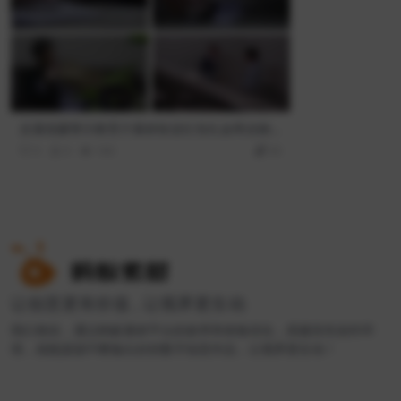
反腐倡廉警示教育片素材收送红包礼金商业贿
赂模拟镜头
0
0
160
30
让创意更有价值 , 让视界更生动
我们相信，通过蚂蚁素材平台的效率和体验优化，搭建良性创作环
境，就能源源不断输出好的数字创意作品，让视界更生动！