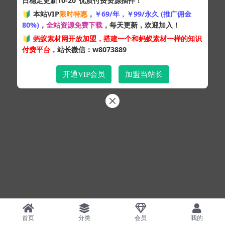
日稳定更新10-20
优质付费资源插件！
Copyright © 2024
蚂蚁素材网
- 版权所有 All rights reserved.
🔰 本站VIP
限时特惠
，
￥69/年，￥99/永久 (推广佣金
粤ICP备19095528号
80%)
，
全站资源免费下载
，每天更新，欢迎加入！
XML网站地图
HTML网站地图
百度地图
SQL：43
|
Pages：0.34627s
🔰
蚂蚁素材网开放加盟，搭建一个和蚂蚁素材一样的知识
付费平台
，站长微信：w8073889
开通VIP会员
加盟当站长
首页
分类
会员
我的