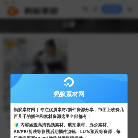
登录
口罩
VIP
4K
蚂蚁素材网
蚂蚁素材网 | 专注优质素材/插件资源分享，市面上收费几
百几千的插件和素材资源这里全部都有！
医疗场景视频女科学家通过显
微镜观察样本的视频
🔰 内容涵盖高清视频素材、航拍素材、办公素材、
59
10
AE/PR/剪映等影视后期插件滤镜、LUTs预设等资源，每
+