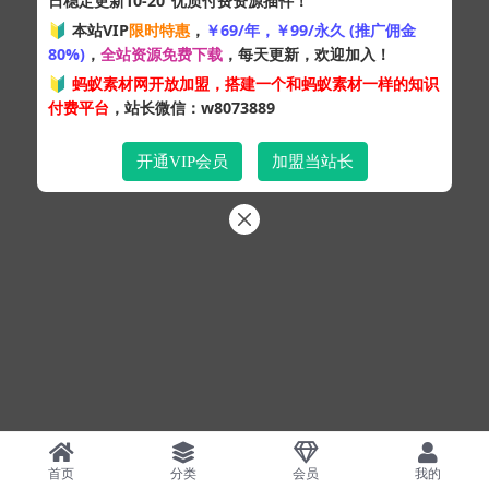
日稳定更新10-20
优质付费资源插件！
Copyright © 2024
蚂蚁素材网
- 版权所有 All rights reserved.
🔰 本站VIP
限时特惠
，
￥69/年，￥99/永久 (推广佣金
粤ICP备19095528号
80%)
，
全站资源免费下载
，每天更新，欢迎加入！
XML网站地图
HTML网站地图
百度地图
SQL：48
|
Pages：0.34816s
🔰
蚂蚁素材网开放加盟，搭建一个和蚂蚁素材一样的知识
付费平台
，站长微信：w8073889
开通VIP会员
加盟当站长
首页
分类
会员
我的