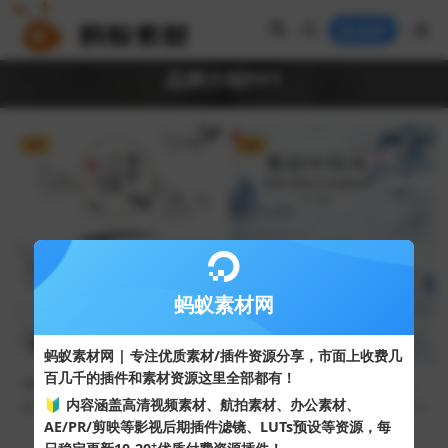
登录
品牌介绍PPT
VIP
VIP
蚂蚁素材网
蚂蚁素材网 | 专注优质素材/插件资源分享，市面上收费几
百几千的插件和素材资源这里全部都有！
水墨山水背景雅韵中国风企业
淡雅红日迎客松背景雅韵中国
品牌宣传PPT模板
风品牌宣传PPT模板
🔰 内容涵盖高清视频素材、航拍素材、办公素材、
61
10
59
10
AE/PR/剪映等影视后期插件滤镜、LUTs预设等资源，每
+