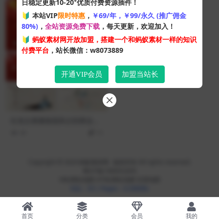
+
日稳定更新10-20
优质付费资源插件！
VIP
🔰 本站VIP
限时特惠
，
￥69/年，￥99/永久 (推广佣金
80%)
，
全站资源免费下载
，每天更新，欢迎加入！
🔰
蚂蚁素材网开放加盟，搭建一个和蚂蚁素材一样的知识
付费平台
，站长微信：w8073889
开通VIP会员
加盟当站长
红色古典雅致国风古韵商业汇
报PPT模板
48
10
Copyright © 2024
蚂蚁素材网
- 版权所有 All rights reserved.
粤ICP备19095528号
XML网站地图
HTML网站地图
百度地图
SQL：53
|
Pages：0.33608s
首页
分类
会员
我的