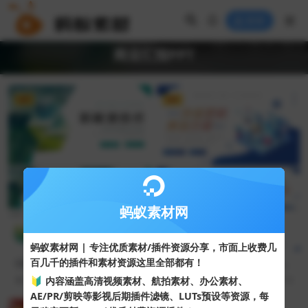
登录
商业汇报PPT
VIP
VIP
蚂蚁素材网
蚂蚁素材网 | 专注优质素材/插件资源分享，市面上收费几
百几千的插件和素材资源这里全部都有！
绿色新能源技术大学专业教育
蓝色矢量2.5D风格市场营销策
PPT模板
划方案PPT模板
🔰 内容涵盖高清视频素材、航拍素材、办公素材、
108
10
24
10
AE/PR/剪映等影视后期插件滤镜、LUTs预设等资源，每