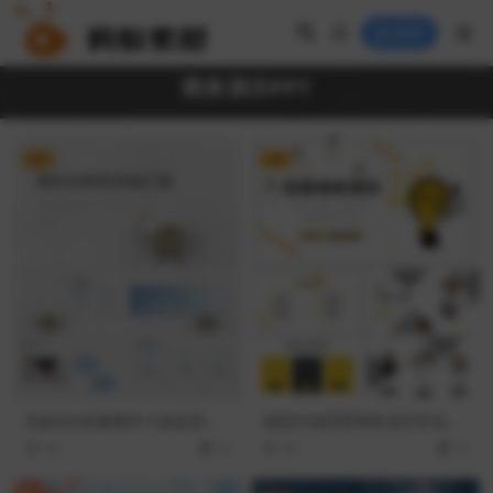
登录
商务演示PPT
VIP
VIP
北欧INS风素雅学习桌盆景背
创意灯泡背景商务演示毕业答
景总结汇报PPT模板
辩PPT模板
28
10
26
10