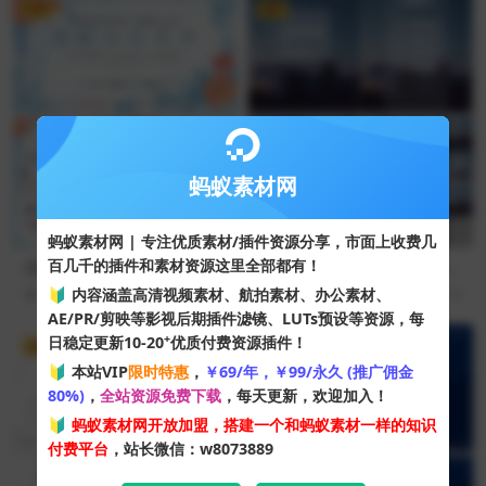
VIP
VIP
蚂蚁素材网
蚂蚁素材网 | 专注优质素材/插件资源分享，市面上收费几
百几千的插件和素材资源这里全部都有！
清新水彩花卉背景商务演示PP
蓝色竖屏iOS风格商务演示PP
T模板
T模板
🔰 内容涵盖高清视频素材、航拍素材、办公素材、
35
10
46
10
AE/PR/剪映等影视后期插件滤镜、LUTs预设等资源，每
+
日稳定更新10-20
优质付费资源插件！
VIP
VIP
🔰 本站VIP
限时特惠
，
￥69/年，￥99/永久 (推广佣金
80%)
，
全站资源免费下载
，每天更新，欢迎加入！
🔰
蚂蚁素材网开放加盟，搭建一个和蚂蚁素材一样的知识
付费平台
，站长微信：w8073889