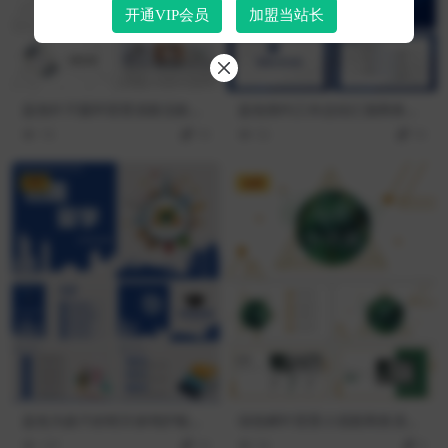
开通VIP会员
加盟当站长
蓝色叶子圆环背景清新北欧风
蓝色简约工作总结汇报商务演
商务汇报PPT模板
示PPT模板
18
10
52
10
VIP
免费
蓝色为孩子的明天保驾护航出
绿色树叶背景小清新商务演示
国留学主题PPT模板
PPT模板
107
10
54
0