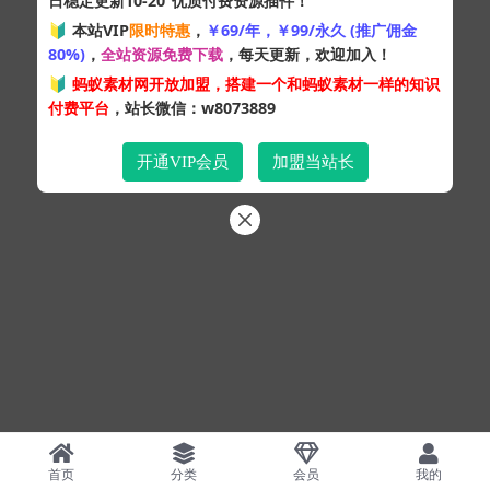
日稳定更新10-20
优质付费资源插件！
Copyright © 2024
蚂蚁素材网
- 版权所有 All rights reserved.
🔰 本站VIP
限时特惠
，
￥69/年，￥99/永久 (推广佣金
粤ICP备19095528号
80%)
，
全站资源免费下载
，每天更新，欢迎加入！
XML网站地图
HTML网站地图
百度地图
SQL：43
|
Pages：0.35006s
🔰
蚂蚁素材网开放加盟，搭建一个和蚂蚁素材一样的知识
付费平台
，站长微信：w8073889
开通VIP会员
加盟当站长
首页
分类
会员
我的