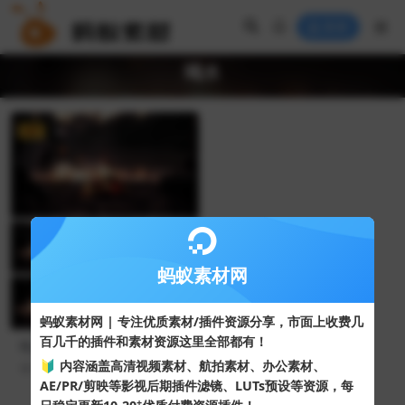
登录
喝水
VIP
4K
蚂蚁素材网
蚂蚁素材网 | 专注优质素材/插件资源分享，市面上收费几
百几千的插件和素材资源这里全部都有！
晚上在篝火旁烤火喝水场景视
频素材
🔰 内容涵盖高清视频素材、航拍素材、办公素材、
39
10
AE/PR/剪映等影视后期插件滤镜、LUTs预设等资源，每
+