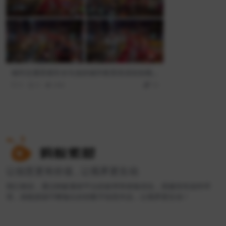
城市交通景观车水马龙的城市夜景高清实拍视
频
0
0
456
10
让创意更有价值 , 让视界更生动
我们相信，通过蚂蚁素材平台的效率和体验优化，搭建良性创作环
境，就能源源不断输出好的数字创意作品，让视界更生动！