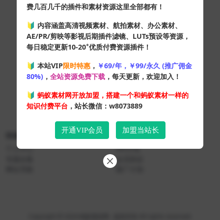
费几百几千的插件和素材资源这里全部都有！
🔰 内容涵盖高清视频素材、航拍素材、办公素材、
AE/PR/剪映等影视后期插件滤镜、LUTs预设等资源，
+
每日稳定更新10-20
优质付费资源插件！
🔰 本站VIP
限时特惠
，
￥69/年，￥99/永久 (推广佣金
80%)
，
全站资源免费下载
，每天更新，欢迎加入！
🔰
蚂蚁素材网开放加盟，搭建一个和蚂蚁素材一样的
知识付费平台
，站长微信：w8073889
开通VIP会员
加盟当站长
快速导航
关于本站
个人中心
VIP介绍
专题合集
会员协议
网址导航
推广计划
Copyright © 2024
蚂蚁素材网
- 版权所有 All rights reserved.