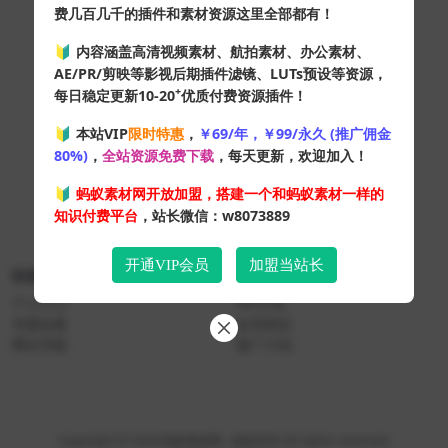
费几百几千的插件和素材资源这里全部都有！
🔰 内容涵盖高清视频素材、航拍素材、办公素材、
AE/PR/剪映等影视后期插件滤镜、LUTs预设等资源，
+
每日稳定更新10-20
优质付费资源插件！
🔰 本站VIP
限时特惠
，
￥69/年，￥99/永久 (推广佣金
80%)
，
全站资源免费下载
，每天更新，欢迎加入！
🔰
蚂蚁素材网开放加盟，搭建一个和蚂蚁素材一样的
知识付费平台
，站长微信：w8073889
开通VIP会员
加盟当站长
快速导航
关于本站
个人中心
VIP介绍
专题合集
会员协议
网址导航
推广计划
Copyright © 2024
蚂蚁素材网
- 版权所有 All rights reserved.