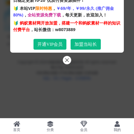
日稳定更新10-20
优质付费资源插件！
免费
🔰 本站VIP
限时特惠
，
￥69/年，￥99/永久 (推广佣金
80%)
，
全站资源免费下载
，每天更新，欢迎加入！
🔰
蚂蚁素材网开放加盟，搭建一个和蚂蚁素材一样的知识
付费平台
，站长微信：w8073889
卡通天空花树小朋友PPT背景
图片
293
0
开通VIP会员
加盟当站长
Copyright © 2024
蚂蚁素材网
- 版权所有 All rights reserved.
粤ICP备19095528号
XML网站地图
HTML网站地图
百度地图
SQL：53
|
Pages：0.35859s
首页
分类
会员
我的