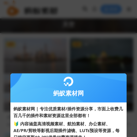
登录
天空
VIP
4K
VIP
4K
蚂蚁素材网
蚂蚁素材网 | 专注优质素材/插件资源分享，市面上收费几
百几千的插件和素材资源这里全部都有！
北京故宫角楼视频素材延时拍
夕阳下拍摄的陆家嘴东方明珠
摄故宫角楼夜景（4K）
塔及黄浦江风景
🔰 内容涵盖高清视频素材、航拍素材、办公素材、
82
10
401
10
AE/PR/剪映等影视后期插件滤镜、LUTs预设等资源，每
+