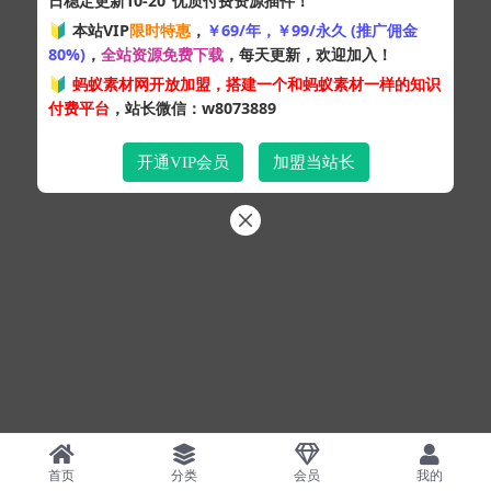
日稳定更新10-20
优质付费资源插件！
Copyright © 2024
蚂蚁素材网
- 版权所有 All rights reserved.
🔰 本站VIP
限时特惠
，
￥69/年，￥99/永久 (推广佣金
粤ICP备19095528号
80%)
，
全站资源免费下载
，每天更新，欢迎加入！
XML网站地图
HTML网站地图
百度地图
SQL：43
|
Pages：0.35462s
🔰
蚂蚁素材网开放加盟，搭建一个和蚂蚁素材一样的知识
付费平台
，站长微信：w8073889
开通VIP会员
加盟当站长
首页
分类
会员
我的