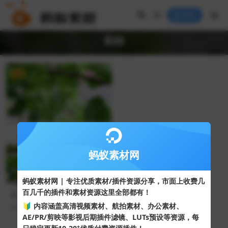
登录
实拍
VIP
4K
蚂蚁素材网
蚂蚁素材网 | 专注优质素材/插件资源分享，市面上收费几
百几千的插件和素材资源这里全部都有！
梨小翠梨园乡村风景初夏梨树
谢花座果后梨树挂果高清视频
🔰 内容涵盖高清视频素材、航拍素材、办公素材、
349
50
素材4K
AE/PR/剪映等影视后期插件滤镜、LUTs预设等资源，每
+