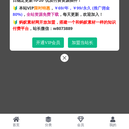
日稳定更新10-20
优质付费资源插件！
Copyright © 2024
蚂蚁素材网
- 版权所有 All rights reserved.
🔰 本站VIP
限时特惠
，
￥69/年，￥99/永久 (推广佣金
粤ICP备19095528号
80%)
，
全站资源免费下载
，每天更新，欢迎加入！
XML网站地图
HTML网站地图
百度地图
SQL：50
|
Pages：0.34050s
🔰
蚂蚁素材网开放加盟，搭建一个和蚂蚁素材一样的知识
付费平台
，站长微信：w8073889
开通VIP会员
加盟当站长
首页
分类
会员
我的