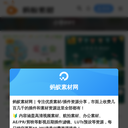
登录
小学PPT
VIP
VIP
蚂蚁素材网
蚂蚁素材网 | 专注优质素材/插件资源分享，市面上收费几
百几千的插件和素材资源这里全部都有！
可爱卡通儿童小学一年级新学
深绿色可爱小学幼儿园家长会
期家长会PPT模板
ppt模板
🔰 内容涵盖高清视频素材、航拍素材、办公素材、
48
10
40
5
AE/PR/剪映等影视后期插件滤镜、LUTs预设等资源，每
+