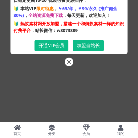
日稳定更新10-20
优质付费资源插件！
Copyright © 2024
蚂蚁素材网
- 版权所有 All rights reserved.
🔰 本站VIP
限时特惠
，
￥69/年，￥99/永久 (推广佣金
粤ICP备19095528号
80%)
，
全站资源免费下载
，每天更新，欢迎加入！
XML网站地图
HTML网站地图
百度地图
SQL：43
|
Pages：0.39122s
🔰
蚂蚁素材网开放加盟，搭建一个和蚂蚁素材一样的知识
付费平台
，站长微信：w8073889
开通VIP会员
加盟当站长
首页
分类
会员
我的