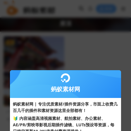
登录
屋顶
VIP
4K
蚂蚁素材网
蚂蚁素材网 | 专注优质素材/插件资源分享，市面上收费几
百几千的插件和素材资源这里全部都有！
广州南沙天后宫视频中国风格
寺庙建筑风景
🔰 内容涵盖高清视频素材、航拍素材、办公素材、
55
10
AE/PR/剪映等影视后期插件滤镜、LUTs预设等资源，每
+