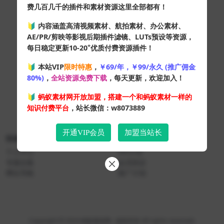
费几百几千的插件和素材资源这里全部都有！
🔰 内容涵盖高清视频素材、航拍素材、办公素材、
AE/PR/剪映等影视后期插件滤镜、LUTs预设等资源，
+
每日稳定更新10-20
优质付费资源插件！
🔰 本站VIP
限时特惠
，
￥69/年，￥99/永久 (推广佣金
80%)
，
全站资源免费下载
，每天更新，欢迎加入！
🔰
蚂蚁素材网开放加盟，搭建一个和蚂蚁素材一样的
知识付费平台
，站长微信：w8073889
开通VIP会员
加盟当站长
快速导航
关于本站
个人中心
VIP介绍
专题合集
会员协议
网址导航
推广计划
Copyright © 2024
蚂蚁素材网
- 版权所有 All rights reserved.