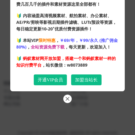
费几百几千的插件和素材资源这里全部都有！
🔰 内容涵盖高清视频素材、航拍素材、办公素材、
AE/PR/剪映等影视后期插件滤镜、LUTs预设等资源，
+
每日稳定更新10-20
优质付费资源插件！
🔰 本站VIP
限时特惠
，
￥69/年，￥99/永久 (推广佣金
80%)
，
全站资源免费下载
，每天更新，欢迎加入！
🔰
蚂蚁素材网开放加盟，搭建一个和蚂蚁素材一样的
知识付费平台
，站长微信：w8073889
开通VIP会员
加盟当站长
快速导航
关于本站
个人中心
VIP介绍
专题合集
会员协议
网址导航
推广计划
Copyright © 2024
蚂蚁素材网
- 版权所有 All rights reserved.