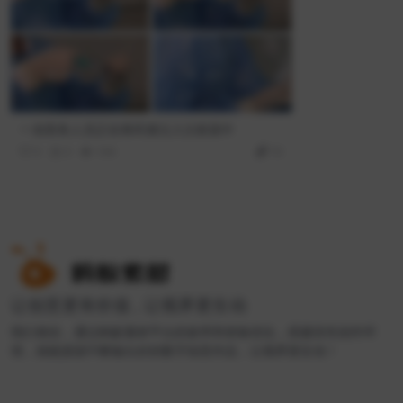
一名医务人员正在将药液注入注射器中
0
0
104
10
让创意更有价值 , 让视界更生动
我们相信，通过蚂蚁素材平台的效率和体验优化，搭建良性创作环
境，就能源源不断输出好的数字创意作品，让视界更生动！