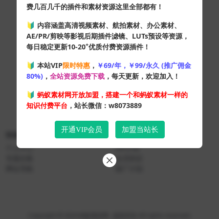
费几百几千的插件和素材资源这里全部都有！
🔰 内容涵盖高清视频素材、航拍素材、办公素材、
AE/PR/剪映等影视后期插件滤镜、LUTs预设等资源，
+
每日稳定更新10-20
优质付费资源插件！
🔰 本站VIP
限时特惠
，
￥69/年，￥99/永久 (推广佣金
80%)
，
全站资源免费下载
，每天更新，欢迎加入！
🔰
蚂蚁素材网开放加盟，搭建一个和蚂蚁素材一样的
知识付费平台
，站长微信：w8073889
开通VIP会员
加盟当站长
快速导航
关于本站
个人中心
VIP介绍
专题合集
会员协议
网址导航
推广计划
Copyright © 2024
蚂蚁素材网
- 版权所有 All rights reserved.