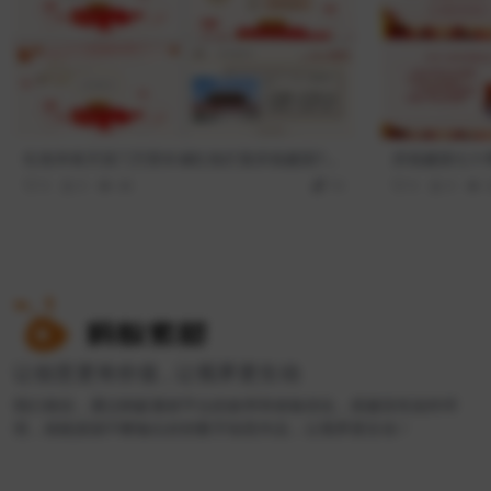
红色华表天安门万里长城红色灯笼庆祝建国70
庆祝建国七十
周年PPT模板
0
0
48
10
0
0
让创意更有价值 , 让视界更生动
我们相信，通过蚂蚁素材平台的效率和体验优化，搭建良性创作环
境，就能源源不断输出好的数字创意作品，让视界更生动！