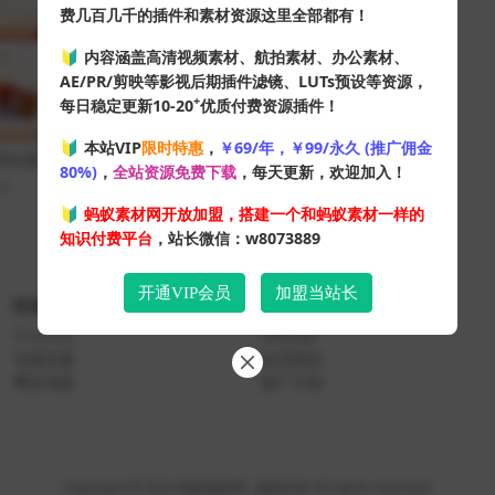
费几百几千的插件和素材资源这里全部都有！
🔰 内容涵盖高清视频素材、航拍素材、办公素材、
AE/PR/剪映等影视后期插件滤镜、LUTs预设等资源，
+
每日稳定更新10-20
优质付费资源插件！
🔰 本站VIP
限时特惠
，
￥69/年，￥99/永久 (推广佣金
周年爱国主题班会ppt模板
80%)
，
全站资源免费下载
，每天更新，欢迎加入！
30
10
🔰
蚂蚁素材网开放加盟，搭建一个和蚂蚁素材一样的
知识付费平台
，站长微信：w8073889
开通VIP会员
加盟当站长
快速导航
关于本站
个人中心
VIP介绍
专题合集
会员协议
网址导航
推广计划
Copyright © 2024
蚂蚁素材网
- 版权所有 All rights reserved.