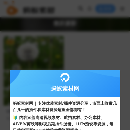
登录
微距摄影
VIP
FHD
蚂蚁素材网
蚂蚁素材网 | 专注优质素材/插件资源分享，市面上收费几
百几千的插件和素材资源这里全部都有！
植物微距摄影作品春季田野里
蒲公英的种子随风飞散
🔰 内容涵盖高清视频素材、航拍素材、办公素材、
49
10
AE/PR/剪映等影视后期插件滤镜、LUTs预设等资源，每
+