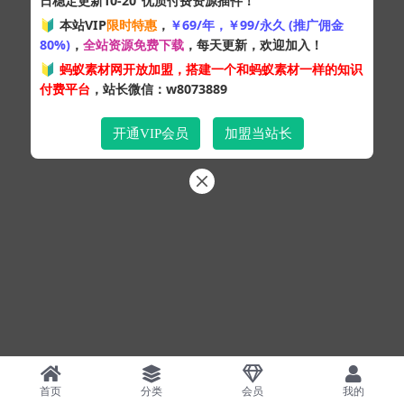
日稳定更新10-20
优质付费资源插件！
Copyright © 2024
蚂蚁素材网
- 版权所有 All rights reserved.
🔰 本站VIP
限时特惠
，
￥69/年，￥99/永久 (推广佣金
粤ICP备19095528号
80%)
，
全站资源免费下载
，每天更新，欢迎加入！
XML网站地图
HTML网站地图
百度地图
SQL：43
|
Pages：0.34418s
🔰
蚂蚁素材网开放加盟，搭建一个和蚂蚁素材一样的知识
付费平台
，站长微信：w8073889
开通VIP会员
加盟当站长
首页
分类
会员
我的