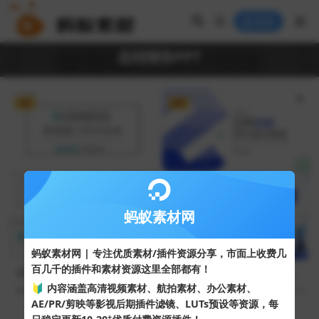
登录
总结报告PPT
VIP
VIP
蚂蚁素材网
蚂蚁素材网 | 专注优质素材/插件资源分享，市面上收费几
百几千的插件和素材资源这里全部都有！
清新蓝灰配色极简部门半年工
清新蓝简约通用工作总结汇报
作总结PPT模板
PPT模板
🔰 内容涵盖高清视频素材、航拍素材、办公素材、
56
10
38
10
AE/PR/剪映等影视后期插件滤镜、LUTs预设等资源，每
+