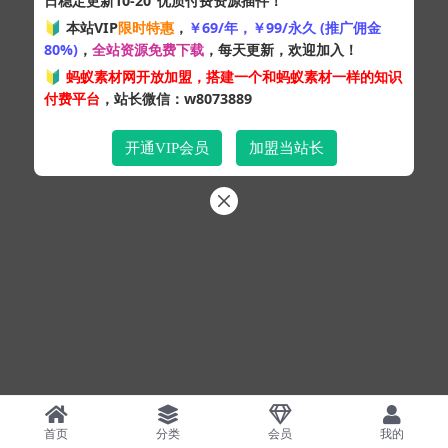
日稳定更新10-20
优质付费资源插件！
Copyright © 2024
蚂蚁素材网
- 版权所有 All rights reserved.
🔰 本站VIP
限时特惠
，
￥69/年，￥99/永久 (推广佣金
粤ICP备19095528号
80%)
，
全站资源免费下载
，每天更新，欢迎加入！
XML网站地图
HTML网站地图
百度地图
SQL：48
|
Pages：0.39440s
🔰
蚂蚁素材网开放加盟，搭建一个和蚂蚁素材一样的知识
付费平台
，站长微信：w8073889
开通VIP会员
加盟当站长
首页
分类
会员
我的