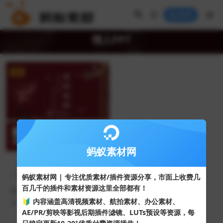
登录
情人PPT
VIP
蚂蚁素材网
蚂蚁素材网 | 专注优质素材/插件资源分享，市面上收费几
百几千的插件和素材资源这里全部都有！
红色喜庆“喜结良缘”传统婚礼
策划PPT模板
🔰 内容涵盖高清视频素材、航拍素材、办公素材、
263
10
AE/PR/剪映等影视后期插件滤镜、LUTs预设等资源，每
+