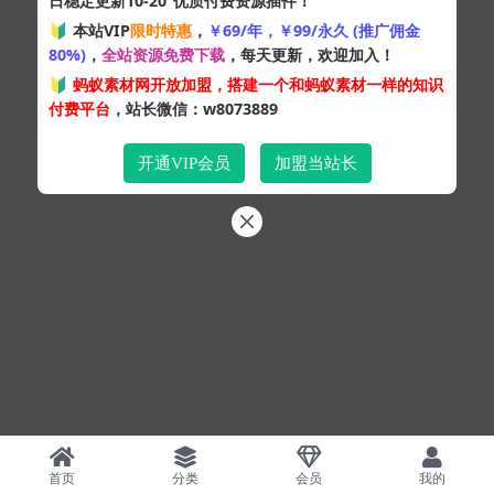
日稳定更新10-20
优质付费资源插件！
Copyright © 2024
蚂蚁素材网
- 版权所有 All rights reserved.
🔰 本站VIP
限时特惠
，
￥69/年，￥99/永久 (推广佣金
粤ICP备19095528号
80%)
，
全站资源免费下载
，每天更新，欢迎加入！
XML网站地图
HTML网站地图
百度地图
SQL：43
|
Pages：0.33102s
🔰
蚂蚁素材网开放加盟，搭建一个和蚂蚁素材一样的知识
付费平台
，站长微信：w8073889
开通VIP会员
加盟当站长
首页
分类
会员
我的