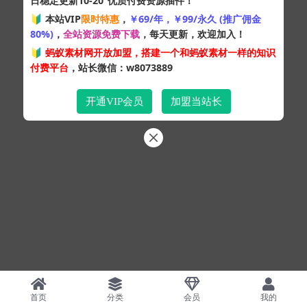
日稳定更新10-20
优质付费资源插件！
Copyright © 2024
蚂蚁素材网
- 版权所有 All rights reserved.
🔰 本站VIP
限时特惠
，
￥69/年，￥99/永久 (推广佣金
粤ICP备19095528号
80%)
，
全站资源免费下载
，每天更新，欢迎加入！
XML网站地图
HTML网站地图
百度地图
SQL：43
|
Pages：0.34353s
🔰
蚂蚁素材网开放加盟，搭建一个和蚂蚁素材一样的知识
付费平台
，站长微信：w8073889
开通VIP会员
加盟当站长
首页
分类
会员
我的