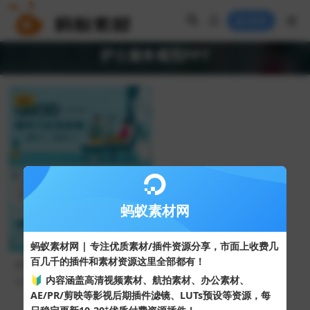
登录
护士服务规范PPT
VIP
蚂蚁素材网
蚂蚁素材网 | 专注优质素材/插件资源分享，市面上收费几
百几千的插件和素材资源这里全部都有！
护士服务规范与礼仪培训PPT
模板
🔰 内容涵盖高清视频素材、航拍素材、办公素材、
74
10
AE/PR/剪映等影视后期插件滤镜、LUTs预设等资源，每
+