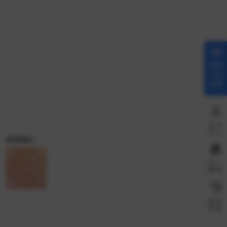
解锁
会员
权限
会员
中心
联系我们
推广
赚钱
微信
客服