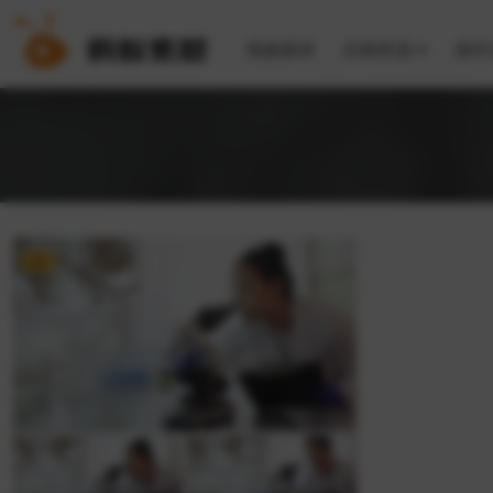
视频素材
后期资源
插件
VIP
4K