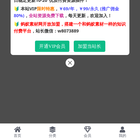
日稳定更新10-20
优质付费资源插件！
Copyright © 2024
蚂蚁素材网
- 版权所有 All rights reserved.
🔰 本站VIP
限时特惠
，
￥69/年，￥99/永久 (推广佣金
粤ICP备19095528号
80%)
，
全站资源免费下载
，每天更新，欢迎加入！
XML网站地图
HTML网站地图
百度地图
SQL：43
|
Pages：0.32396s
🔰
蚂蚁素材网开放加盟，搭建一个和蚂蚁素材一样的知识
付费平台
，站长微信：w8073889
开通VIP会员
加盟当站长
首页
分类
会员
我的