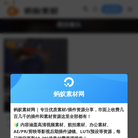
登录
模拟镜头
VIP
4K
蚂蚁素材网
蚂蚁素材网 | 专注优质素材/插件资源分享，市面上收费几
百几千的插件和素材资源这里全部都有！
反腐倡廉警示教育片素材收送
红包礼金商业贿赂模拟镜头
🔰 内容涵盖高清视频素材、航拍素材、办公素材、
160
30
AE/PR/剪映等影视后期插件滤镜、LUTs预设等资源，每
+