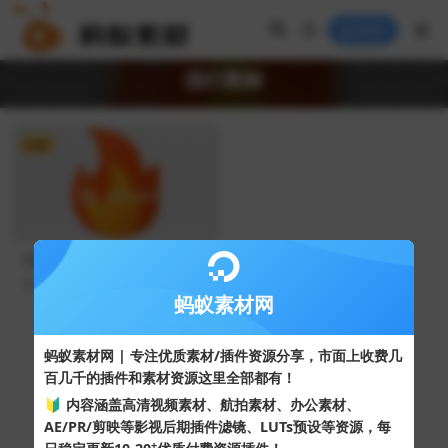
登录
流行图标
免费
流行图标红黄色火焰fire-YMG
zG9
70
0
蚂蚁素材网
Copyright © 2024
蚂蚁素材网
- 版权所有 All rights reserved.
蚂蚁素材网 | 专注优质素材/插件资源分享，市面上收费几
粤ICP备19095528号
百几千的插件和素材资源这里全部都有！
XML网站地图
HTML网站地图
百度地图
SQL：41
|
Pages：0.35420s
🔰 内容涵盖高清视频素材、航拍素材、办公素材、
AE/PR/剪映等影视后期插件滤镜、LUTs预设等资源，每
+