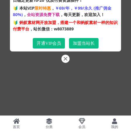
日稳定更新10-20
优质付费资源插件！
🔰 本站VIP
限时特惠
，
￥69/年，￥99/永久 (推广佣金
80%)
，
全站资源免费下载
，每天更新，欢迎加入！
🔰
蚂蚁素材网开放加盟，搭建一个和蚂蚁素材一样的知识
付费平台
，站长微信：w8073889
开通VIP会员
加盟当站长
首页
分类
会员
我的