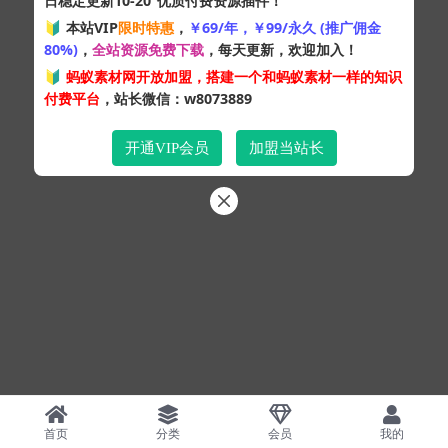
日稳定更新10-20
优质付费资源插件！
Copyright © 2024
蚂蚁素材网
- 版权所有 All rights reserved.
🔰 本站VIP
限时特惠
，
￥69/年，￥99/永久 (推广佣金
粤ICP备19095528号
80%)
，
全站资源免费下载
，每天更新，欢迎加入！
XML网站地图
HTML网站地图
百度地图
SQL：43
|
Pages：0.33191s
🔰
蚂蚁素材网开放加盟，搭建一个和蚂蚁素材一样的知识
付费平台
，站长微信：w8073889
开通VIP会员
加盟当站长
首页
分类
会员
我的