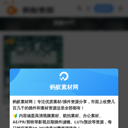
登录
清新PPT
VIP
蚂蚁素材网
蚂蚁素材网 | 专注优质素材/插件资源分享，市面上收费几
百几千的插件和素材资源这里全部都有！
清新绿色树叶背景遇见夏天活
动策划PPT模板
🔰 内容涵盖高清视频素材、航拍素材、办公素材、
45
10
AE/PR/剪映等影视后期插件滤镜、LUTs预设等资源，每
+