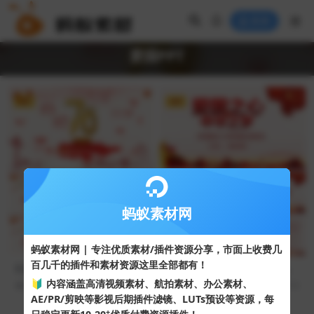
登录
爱国PPT
VIP
VIP
蚂蚁素材网
蚂蚁素材网 | 专注优质素材/插件资源分享，市面上收费几
百几千的插件和素材资源这里全部都有！
红色华表天安门万里长城红色
庆祝建国七十周年爱国主题班
灯笼庆祝建国70周年PPT模板
会ppt模板
🔰 内容涵盖高清视频素材、航拍素材、办公素材、
49
10
30
10
AE/PR/剪映等影视后期插件滤镜、LUTs预设等资源，每
+