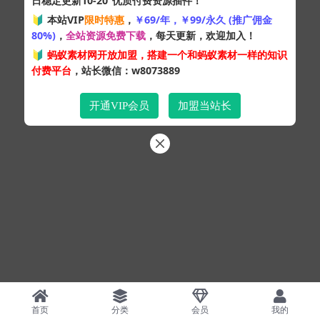
日稳定更新10-20
优质付费资源插件！
Copyright © 2024
蚂蚁素材网
- 版权所有 All rights reserved.
🔰 本站VIP
限时特惠
，
￥69/年，￥99/永久 (推广佣金
粤ICP备19095528号
80%)
，
全站资源免费下载
，每天更新，欢迎加入！
XML网站地图
HTML网站地图
百度地图
SQL：48
|
Pages：0.34495s
🔰
蚂蚁素材网开放加盟，搭建一个和蚂蚁素材一样的知识
付费平台
，站长微信：w8073889
开通VIP会员
加盟当站长
首页
分类
会员
我的