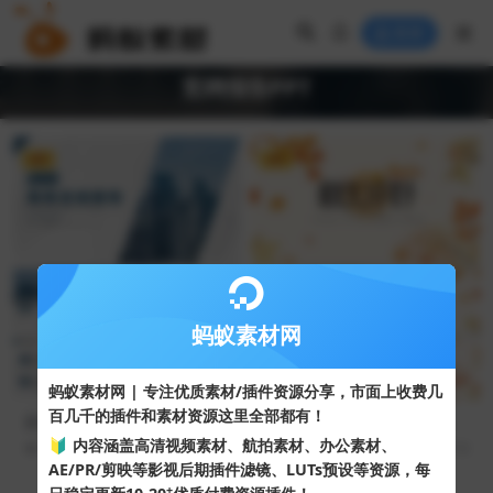
登录
竞聘报告PPT
VIP
VIP
蚂蚁素材网
蚂蚁素材网 | 专注优质素材/插件资源分享，市面上收费几
百几千的插件和素材资源这里全部都有！
蓝色写字楼建筑背景商务总结
精美枫叶背景“秋天你好”创意
报告PPT模板
商务汇报PPT模板
🔰 内容涵盖高清视频素材、航拍素材、办公素材、
355
10
24
10
AE/PR/剪映等影视后期插件滤镜、LUTs预设等资源，每
+