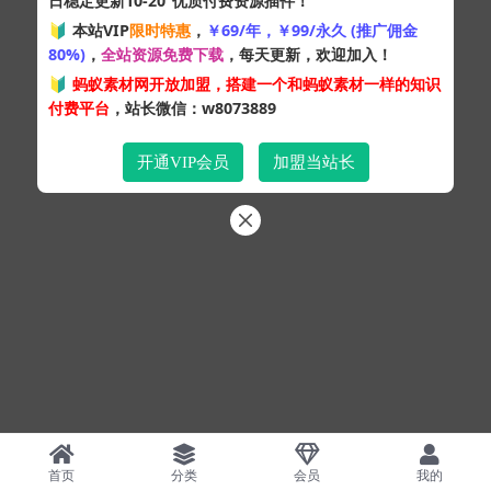
日稳定更新10-20
优质付费资源插件！
Copyright © 2024
蚂蚁素材网
- 版权所有 All rights reserved.
🔰 本站VIP
限时特惠
，
￥69/年，￥99/永久 (推广佣金
粤ICP备19095528号
80%)
，
全站资源免费下载
，每天更新，欢迎加入！
XML网站地图
HTML网站地图
百度地图
SQL：48
|
Pages：0.34168s
🔰
蚂蚁素材网开放加盟，搭建一个和蚂蚁素材一样的知识
付费平台
，站长微信：w8073889
开通VIP会员
加盟当站长
首页
分类
会员
我的