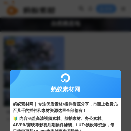
登录
自然栖息地
VIP
FHD
蚂蚁素材网
蚂蚁素材网 | 专注优质素材/插件资源分享，市面上收费几
百几千的插件和素材资源这里全部都有！
蝴蝶在粉色丁香花朵周围翩翩
起舞视频素材
🔰 内容涵盖高清视频素材、航拍素材、办公素材、
39
10
AE/PR/剪映等影视后期插件滤镜、LUTs预设等资源，每
+