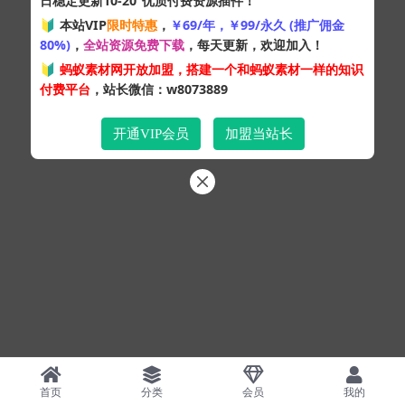
日稳定更新10-20
优质付费资源插件！
Copyright © 2024
蚂蚁素材网
- 版权所有 All rights reserved.
🔰 本站VIP
限时特惠
，
￥69/年，￥99/永久 (推广佣金
粤ICP备19095528号
80%)
，
全站资源免费下载
，每天更新，欢迎加入！
XML网站地图
HTML网站地图
百度地图
SQL：43
|
Pages：0.33485s
🔰
蚂蚁素材网开放加盟，搭建一个和蚂蚁素材一样的知识
付费平台
，站长微信：w8073889
开通VIP会员
加盟当站长
首页
分类
会员
我的