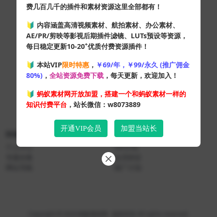
费几百几千的插件和素材资源这里全部都有！
🔰 内容涵盖高清视频素材、航拍素材、办公素材、
AE/PR/剪映等影视后期插件滤镜、LUTs预设等资源，
+
每日稳定更新10-20
优质付费资源插件！
🔰 本站VIP
限时特惠
，
￥69/年，￥99/永久 (推广佣金
80%)
，
全站资源免费下载
，每天更新，欢迎加入！
🔰
蚂蚁素材网开放加盟，搭建一个和蚂蚁素材一样的
知识付费平台
，站长微信：w8073889
开通VIP会员
加盟当站长
快速导航
关于本站
个人中心
VIP介绍
专题合集
会员协议
网址导航
推广计划
Copyright © 2024
蚂蚁素材网
- 版权所有 All rights reserved.