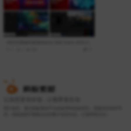
AE红巨星插件套装Maxon Red Giant 2025.2.1
-包含Trapcode/Magic Bullet/VFX三套插件
1
0
800
10
让创意更有价值 , 让视界更生动
我们相信，通过蚂蚁素材平台的效率和体验优化，搭建良性创作环
境，就能源源不断输出好的数字创意作品，让视界更生动！