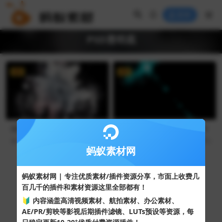
登录
PSD透明底
VIP
VIP
烟雾光效PSD透明底-2FXOjx
蓝色光效PSD透明底-Y5d6RV
119
5
80
6
蚂蚁素材网
Copyright © 2024
蚂蚁素材网
- 版权所有 All rights reserved.
蚂蚁素材网 | 专注优质素材/插件资源分享，市面上收费几
粤ICP备19095528号
百几千的插件和素材资源这里全部都有！
XML网站地图
HTML网站地图
百度地图
SQL：43
|
Pages：0.34091s
🔰 内容涵盖高清视频素材、航拍素材、办公素材、
AE/PR/剪映等影视后期插件滤镜、LUTs预设等资源，每
+