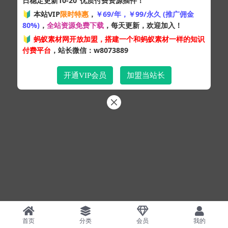
日稳定更新10-20
优质付费资源插件！
🔰 本站VIP
限时特惠
，
￥69/年，￥99/永久 (推广佣金
80%)
，
全站资源免费下载
，每天更新，欢迎加入！
🔰
蚂蚁素材网开放加盟，搭建一个和蚂蚁素材一样的知识
付费平台
，站长微信：w8073889
开通VIP会员
加盟当站长
首页
分类
会员
我的