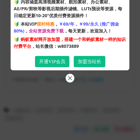
🔰 内容涵盖高清视频素材、航拍素材、办公素材、
AE/PR/剪映等影视后期插件滤镜、LUTs预设等资源，每
累计销量:
2
+
日稳定更新10-20
优质付费资源插件！
🔰 本站VIP
限时特惠
，
￥69/年，￥99/永久 (推广佣金
作品编号:
debie2
80%)
，
全站资源免费下载
，每天更新，欢迎加入！
文件格式:
pptx / ppt - 宽屏16:9
🔰
蚂蚁素材网开放加盟，搭建一个和蚂蚁素材一样的知识
付费平台
，站长微信：w8073889
文件大小:
10.42 MB
开通VIP会员
加盟当站长
授权方式:
个人非商用
下载遇到问题？ +微信：
w8073889
或
工单服务
党建ppt
入学PPT
学习PPT
工程PPT
浙江PPT
经验PPT
分享
收藏
点赞(
0
)