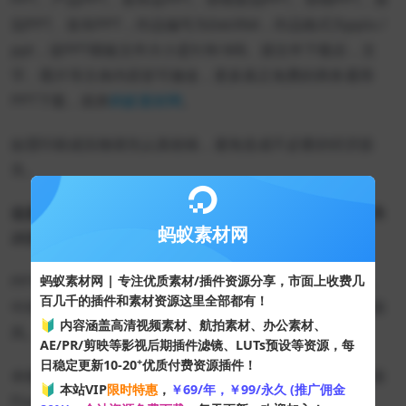
划PPT、发布PPT，作品编号为0xkXN4，作品格式为pptx /
ppt，该PPT模板文件大小是9.96 MB。源文件下载后，文
字、图片等主体内容皆可修改，更多真正免费的商务通用
PPT下载，就来
蚂蚁素材网
。
如需印刷成实物请先认真校稿，避免造成不必要的经济损
失。
这是一套绿色简约国潮山水荷花背景商务汇报PPT模板，共
蚂蚁素材网
25页；
PPT模板封面，使用了鎏金山水背景、荷花荷叶背景图片。
蚂蚁素材网 | 专注优质素材/插件资源分享，市面上收费几
百几千的插件和素材资源这里全部都有！
中间填写简约国潮风商务汇报PPT标题。界面风格国潮中国
🔰 内容涵盖高清视频素材、航拍素材、办公素材、
风。
AE/PR/剪映等影视后期插件滤镜、LUTs预设等资源，每
+
日稳定更新10-20
优质付费资源插件！
本模板适合用于制作中国风工作总结PPT、国潮风商务汇报
🔰 本站VIP
限时特惠
，
￥69/年，￥99/永久 (推广佣金
PowerPoint，.PPTX格式。