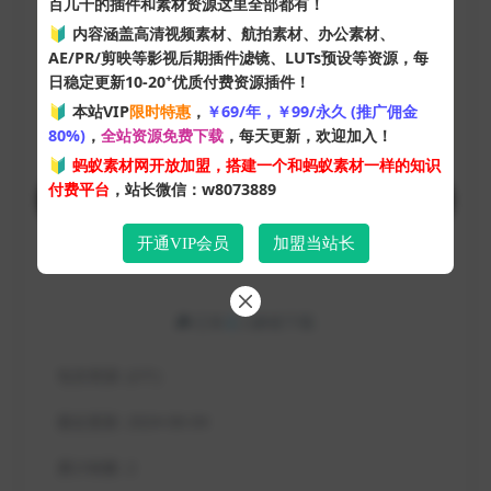
百几千的插件和素材资源这里全部都有！
🔰 内容涵盖高清视频素材、航拍素材、办公素材、
VIP折扣
注册用户:
10元
AE/PR/剪映等影视后期插件滤镜、LUTs预设等资源，每
+
日稳定更新10-20
优质付费资源插件！
VIP会员:
免费
🔰 本站VIP
限时特惠
，
￥69/年，￥99/永久 (推广佣金
永久会员:
免费
80%)
，
全站资源免费下载
，每天更新，欢迎加入！
🔰
蚂蚁素材网开放加盟，搭建一个和蚂蚁素材一样的知识
付费平台
，站长微信：w8073889
立即下载
开通VIP会员
加盟当站长
建议
注册/登陆
，方便记录订单/可永久下载。
已有
2
人解锁下载
包含资源:
(2个)
最近更新:
2024-06-04
累计销量:
2